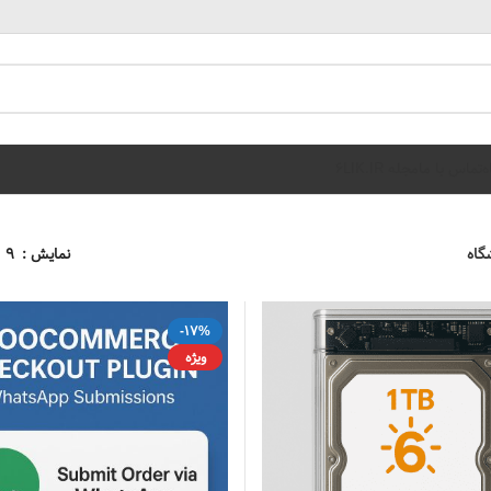
ه
تماس با ما
مجله 6LIK.IR
گاه
نمایش
9
-17%
ویژه