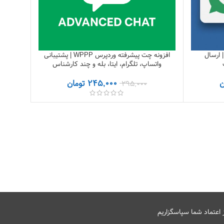
 ارسال
افزونه چت پیشرفته وردپرس WPPP | پشتیبانی
واتساپ، تلگرام، ایتا، بله و چند کارشناس
ن
245,000
تومان
295,000
ز اعتماد شما سپاسگزاریم