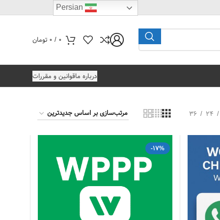
Persian
0
/
0
تومان
درباره ما
قوانین و مقررات
36
24
-17%