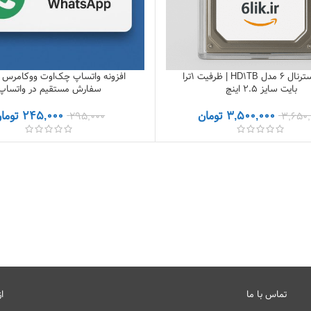
هارد اکسترنال 6 مدل HD1TB | ظرفیت 1ترا
افزونه واتساپ چک‌اوت ووکامرس |
بایت سایز ۲.۵ اینچ
سفارش مستقیم در واتساپ
3,500,000
تومان
245,000
توما
295,000
3,650,
تماس با ما
ا