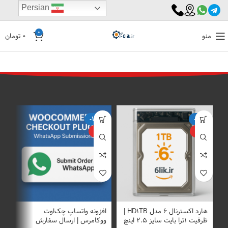
Persian
0
منو
0
تومان
%
-17%
-4%
ویژه
ویژه
هارد اکسترنال 6 مدل HD1TB |
افزونه واتساپ چک‌اوت
اف
ظرفیت 1ترا بایت سایز ۲.۵ اینچ
ووکامرس | ارسال سفارش