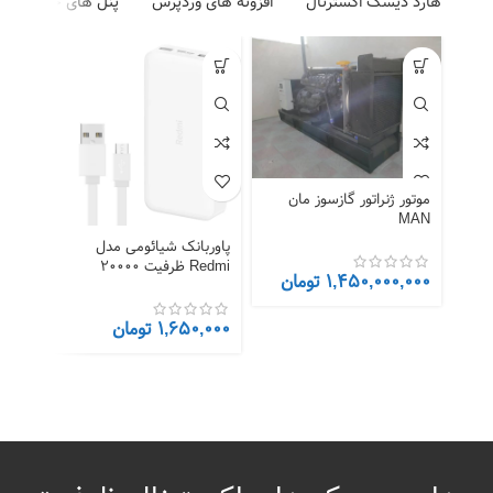
هارد دیسک اکسترنال
افزونه های وردپرس
پنل های خورشیدی
موتور ژنراتور گازسوز مان
MAN
پاوربانک شیائومی مدل
هدفون
Redmi ظرفیت 20000
3949
1,450,000,000
تومان
میلی‌آمپر‌ساعت به همراه
کابل microUSB
1,650,000
تومان
,000